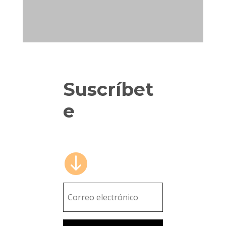
Suscríbet
news
e
