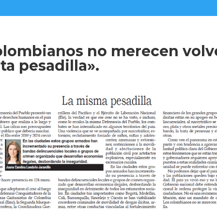
olombianos no merecen volv
sta pesadilla».