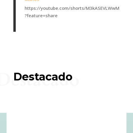
https://youtube.com/shorts/M3kASEVLWwM
?feature=share
Destacado
Destacado