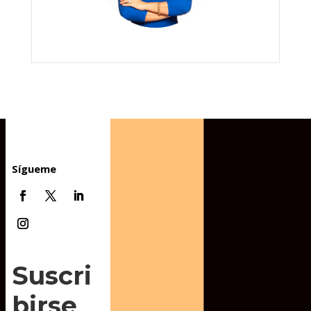
Sígueme
Suscri
birse